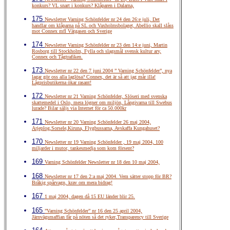
konkurs? VL snart i konkurs? Klåparen i Dalarna,
175
Newsletter Varning Schönfelder nr 24 den 26:e juli, Det
handlar om klåparna på SL och Vaxholmsbolaget, Abellio skall slåss
mot Connex mfl Vätgasen och Sverige
174
Newsletter Varning Schönfelder nr 23 den 14:e juni, Martin
Rosborg till Stockholm, Fylla och slagsmål svensk kultur arv,
Connex och Tågtrafiken.
173
Newsletter nr 22 den 7 juni 2004 ” Varning Schönfelder”, nya
lagar gör oss alla laglösa? Connex, det är så att jag mår illa!
Lågprisbutikerna ökar rasant!
172
Newsletter nr 21 Varning Schönfelder, Slöseri med svenska
skattemedel i Oslo, mera lögner om miljön, Långivarna till Swebus
lurade? Bilar säljs via Internet för ca 50.000kr
171
Newsletter nr 20 Varning Schönfelder 26 maj 2004,
Arjeplog,Sorsele,Kiruna, Flygbussarna, Avskaffa Kungahuset?
170
Newsletter nr 19 Varning Schönfelder , 19 maj 2004, 100
miljarder i mutor, tankesmedja som kom försent?
169
Varning Schönfelder Newsletter nr 18 den 10 maj 2004,
168
Newsletter nr 17 den 2:a maj 2004. Vem sätter stopp för BR?
Bråkig spårvagn, krav om mera bidrag!
167
1 maj 2004, dagen då 15 EU länder blir 25.
165
”Varning Schönfelder” nr 16 den 25 april 2004,
Järnvägsmaffian får på nöten så det ryker,Transparency till Sverige