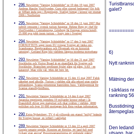
Turistbrans
296
Newsletter ”Varning Schönfelder” nr 19 den 19 juni 2007
galet?
Andreas Hassler VisitSweden, Guru eller simpel bedragare? Ett folk
av fifflare ända upp i Regeringen, Statligt bidrag i kronor per resenär
2006 i Norrbotten
295
Newsletter ”Varning Schönfelder” nr 18 den 11 juni 2007 Hur
subtilt censuren i svensk turism fungerar, Helene Berg ny chef för
=========
VisitSweden i Centraleuropa, Göteborg får Europas största hotell,
25.000 nya jobb inom turism – Sorry inte i Sverige!
294
Newsletter ”Varning Schönfelder” nr 17 den 3 juni 2007
FÖRNUFTETS seger inom EU tvingar Sverige att tänka om,
Scandorama, Bergkvarabuss och Ölvemark gör en historisk
6)
satsning!, Gotland Ring blir världens längsta moderna motorbana
293
Newsletter ”Varning Schönfelder” nr 16 den 21 maj 2007
Nytt rankni
Stockholm och Visitor Board är en skamfläck för Sverige och
Stockholm, Branschen uppfinner hjulet gång på gång, SAS - en
katastrof, Man ville väl. Men det blev fel.
292
Newsletter Varning Schönfelder nr 15 den 15 maj 2007 Falsk
Mätning den
säkerhet med alkolås, Turism i världen slår alla rekord utan statlig
inblandning, Scania presenterar framtidens buss: Världspremiär för
Scanias etanolhybridbuss.
I särklass n
rankning 56
291
Newsletter Varning Schönfelder nr 14 den 6 maj 2007
Japanska regeringen spendera 19 miljarder kronor enbart i år,
Etanoldrift driver upp matpriser och ökar svälten i världen, 4000
Busstidning
politiker och över 10 000 mottagare fick förra veckan information.
återspeglas
290
Extra Nyhetsbrev: TV 4 på villospår om etanol ”miljö” bränsle
för Sverige bussar, en irrfärd i saklighet
289
Newsletter Varning Schönfelder nr 13 den 22:a april 2007
Den ledande 
Google senaste upptåg, Konsten att förstöra, ett land full med
utsago, har 
tyckare utan ansvar! Bussresearrangörerna ett utdöende släkte?