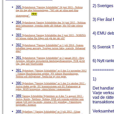
2) Sveriges 
395
Nyhetsbrevet ”Varning Schönfelder” 24 juni 2015 - Nobina
dag för dag efter börsnoteringen, ”365 sätt att slösa med dina
skattepengar”
3) Fler åtal
394
Nyhetsbrevet Varning Schönfelder den 14 juni 2015 - Nobinas
aktie luftnummer, svenska chefer allt blekare, blir SD näst största
parti?
4) EMU debat
393
Nyhetsbrevet Varning Schönfelder den 2 juni 2015 - NOBINA
till börsen väcker fler frågor och går det rätt till?
392
Nyhetsbrevet ”Varning Schönfelder” nr 1 juli 2014 - Statens
5) Svensk T
luftaffärer ingen ansvarig, Sveriges turism fakta, statistik, förbannad
dikt?
391
Nyhetsbrevet ”Varning Schönfelder” nr 2 januari 2013 - Heja
6) Nytt ran
Arjeplog, Allvarlig revisorkritik länsbolagsfinansiering, TUR på fel
väg, lägg ned VisitSweden
=========
391
Nyhetsbrev ”Varning Schönfelder” nr 6 den 5:e november 2012
- Tidning Bussbranschen upphör, NY tidning Busstidningen,
Nobina och obligationer, Veolia har ny stor ägare,
1)
390
Nyhetsbrev ”Varning Schönfelder” nr 5 den 2:e oktober 2012 -
Arriva chefen avgått, EU kommissionen och EU Parlamentet är
Det handla
igång, MAN korruption, värsta hösten i mannaminne
Varje verksa
389
Varning Schönfelder Nyhetsbrev nr 4 den 7:e augusti 2012 -
vad de rätte
Arriva, Keolis, Nettbuss, Nobina, DSB och svenska politiker som
transaktion
saknar (vill inte) ha insikt, struntar i EU grundlag - Vänersborgs
linjetrafik i konkurs
Verksamhet
388
Nyhetbrev ” Varning Schönfelder” nr 3 juli 2012 - Göran