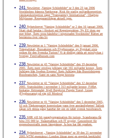
241
Newsletter „Varning Schönfelder“ nr 3 den 23 jan 2006
Stockholms främsta Nattkrogar, Risk för statlig miljardkorruption,
vänskapskorruption säger ”Transparency International”, Olagliga
Miljözoner, Resegarantifrågan aktuell igen.
240
Nyhetsbrevet ”Varning Schönfelder” nr 2 den 16 januari 2006.
Skatt skall betalas i förskott enl Regeringsrätten, Ny EU dom ger
mer frihet, Årets stora händelse i nöjesstaden Stockholm! Rätten att
bestämma över våra liv
239
Newsletter nr 1 "Varning Schönfelder" den 9 januari 2006.
Trängselskatt, Bussakuten och Flygbussarna, ny flygskatt sista
spiken för den Svenska Turism? Vi är dödligt rädda att misslyckas i
Sverige, Festivalbussen.com
238
Newsletter nr 43 "Varning Schönfelder" den 19 december
2005. Årets mest otroliga julklapp värt 165 miljarder kronor, Årets
Julklapp från Swebus Express! Årets Julklapp från Busstidningen
Bussbranschen, Samt en sann Norge historia
237
Newsletter nr 42 "Varning Schönfelder" den 12 december
2005. Statsskulden i november 1 313 miljarder kronor, Fifflet,
fuskarna, förtroendet, Kjell Bergkvist People Travel, Group
(Flygbussarna) på väg till Moskva?
236
Newsletter nr 41 "Varning Schönfelder" den 5 december 2005,
SJ och Tågkompaniet kompisskap vann över anständigheten! Tallink
såpan och denna gång handlar det om en tafatt svensk bussbransch.
235
SHR vill bli paraplyorganisation för turism, Scandorama får
böta 235 000 kr, Skånetrafiken och IT myglet, Genombrott för
expressbusstrafik inom länsgränser, Ja hon har fått sparken.
234
Nyhetsbrevet „ Varning Schönfelder“ nr 39 den 21 november
2005.WTM resemässa i London liknar mest en engelsk herrklubb!