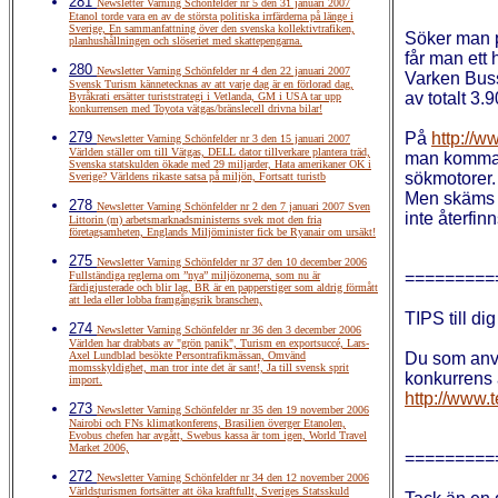
281
Newsletter Varning Schönfelder nr 5 den 31 januari 2007
Etanol torde vara en av de största politiska irrfärderna på länge i
Sverige, En sammanfattning över den svenska kollektivtrafiken,
Söker man på
planhushållningen och slöseriet med skattepengarna.
får man ett
280
Newsletter Varning Schönfelder nr 4 den 22 januari 2007
Varken Buss
Svensk Turism kännetecknas av att varje dag är en förlorad dag,
av totalt 3.
Byråkrati ersätter turiststrategi i Vetlanda, GM i USA tar upp
konkurrensen med Toyota vätgas/bränslecell drivna bilar!
279
På
http://
Newsletter Varning Schönfelder nr 3 den 15 januari 2007
Världen ställer om till Vätgas, DELL dator tillverkare plantera träd,
man komma i
Svenska statskulden ökade med 29 miljarder, Hata amerikaner OK i
sökmotorer.
Sverige? Världens rikaste satsa på miljön, Fortsatt turistb
Men skäms b
278
Newsletter Varning Schönfelder nr 2 den 7 januari 2007 Sven
inte återfin
Littorin (m) arbetsmarknadsministerns svek mot den fria
företagsamheten, Englands Miljöminister fick be Ryanair om ursäkt!
275
Newsletter Varning Schönfelder nr 37 den 10 december 2006
Fullständiga reglerna om ”nya” miljözonerna, som nu är
=========
färdigjusterade och blir lag, BR är en papperstiger som aldrig förmått
att leda eller lobba framgångsrik branschen,
TIPS till di
274
Newsletter Varning Schönfelder nr 36 den 3 december 2006
Världen har drabbats av "grön panik", Turism en exportsuccé, Lars-
Axel Lundblad besökte Persontrafikmässan, Omvänd
Du som anvä
momsskyldighet, man tror inte det är sant!, Ja till svensk sprit
konkurrens 
import.
http://www
273
Newsletter Varning Schönfelder nr 35 den 19 november 2006
Nairobi och FNs klimatkonferens, Brasilien överger Etanolen,
Evobus chefen har avgått, Swebus kassa är tom igen, World Travel
Market 2006,
=========
272
Newsletter Varning Schönfelder nr 34 den 12 november 2006
Världsturismen fortsätter att öka kraftfullt, Sveriges Statsskuld