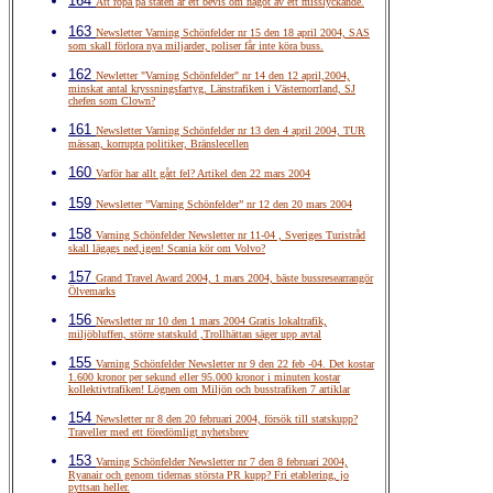
164
Att ropa på staten är ett bevis om något av ett misslyckande.
163
Newsletter Varning Schönfelder nr 15 den 18 april 2004, SAS
som skall förlora nya miljarder, poliser får inte köra buss.
162
Newletter "Varning Schönfelder" nr 14 den 12 april,2004,
minskat antal kryssningsfartyg, Länstrafiken i Västernorrland, SJ
chefen som Clown?
161
Newsletter Varning Schönfelder nr 13 den 4 april 2004, TUR
mässan, korrupta politiker, Bränslecellen
160
Varför har allt gått fel? Artikel den 22 mars 2004
159
Newsletter ”Varning Schönfelder” nr 12 den 20 mars 2004
158
Varning Schönfelder Newsletter nr 11-04 , Sveriges Turistråd
skall lägags ned,igen! Scania kör om Volvo?
157
Grand Travel Award 2004, 1 mars 2004, bäste bussresearrangör
Ölvemarks
156
Newsletter nr 10 den 1 mars 2004 Gratis lokaltrafik,
miljöbluffen, större statskuld ,Trollhättan säger upp avtal
155
Varning Schönfelder Newsletter nr 9 den 22 feb -04. Det kostar
1.600 kronor per sekund eller 95.000 kronor i minuten kostar
kollektivtrafiken! Lögnen om Miljön och busstrafiken 7 artiklar
154
Newsletter nr 8 den 20 februari 2004, försök till statskupp?
Traveller med ett föredömligt nyhetsbrev
153
Varning Schönfelder Newsletter nr 7 den 8 februari 2004,
Ryanair och genom tidernas största PR kupp? Fri etablering, jo
pyttsan heller.