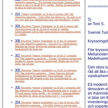
obehagliga sanningen... Nio miljarder bortspolade, Internet trafiken
släpper ut mer Co2 än allt flyg i världen, Tallinks bussanslutningar
=========
en härva av bolag som trixar
310
”Varning Schönfelder” nr 33 den 15 oktober 2007 Den
obehagliga sanningen... Gösta Werne har lämnat oss. Nu starta vi en
5)
tio i topp lista över galenskaperna inom transportsektorn i Sverige.
av Toni S.
309
Newsletter ”Varning Schönfelder” nr 32 den 8 oktober 2007
Skogsskövlingen står för 20 och 25 procent av världens
koldioxidutsläpp mer än både transportsektorn och industrin släpper
Svensk Turi
ut i världen.
308
Kryssningsfa
Newsletter ”Varning Schönfelder” nr 31 den 23 september
2007 Den obehagliga sanningen... IAA och Co2, Oktoberfesten i
München har öppnat, Regeringen nobbade turist lobbyn,
bussbranschen får betala mer
Fler kryssni
Mellanöstern 
307
Newsletter ”Varning Schönfelder” nr 30 den 17 september
Medelhavet
2007 Den obehagliga sanningen… Polisen i Stockholm bogsera bort
enstaka öst- bussar, Europa ett saneringsfall, Blinka inte på flyget
stolen, kan slå larm
Den stora t
306
Newsletter ”Varning Schönfelder” nr 29 den 10 september
råd att åka 
2007 Den obehagliga sanningen… Veolia Transport förlorade
vandrarhems
upphandlingen av Norrlandståget, Anna Grönlund, VD för
Bussbranschen BR agerande strider mot Grundläggande fri- och
rättigheter
Ett modernt
305
Newsletter ”Varning Schönfelder” nr 28 den 2 september 2007
dessutom sta
Den obehagliga sanningen... BR Bussförbundet med ny styrelse, ny
än människor
VD med samma gamla uppgift – gör ingenting?, Sammanställning
om dagsläget för vätgas drivna fordon med 0 = Co2 utsläpp
vi talar om 
investering
304
Newsletter ”Varning Schönfelder” nr 27 den 26 augusti 2007
Den obehagliga sanningen... Färjetrafik släpper ut avloppsvatten,
och experter
SAS osanningar om miljövinster, Svenska regeringen vill stoppa EU