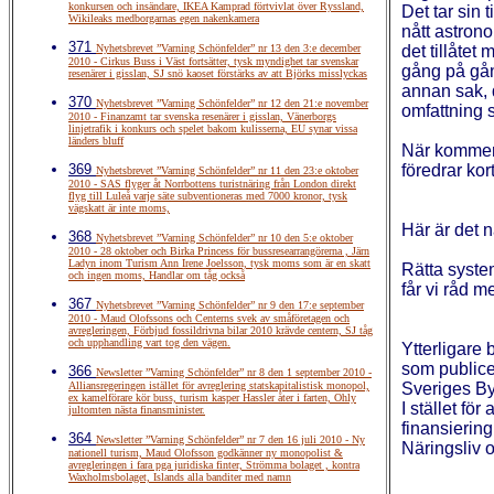
konkursen och insändare, IKEA Kamprad förtvivlat över Ryssland,
Det tar sin 
Wikileaks medborgarnas egen nakenkamera
nått astrono
371
Nyhetsbrevet ”Varning Schönfelder” nr 13 den 3:e december
det tillåtet
2010 - Cirkus Buss i Väst fortsätter, tysk myndighet tar svenskar
gång på gån
resenärer i gisslan, SJ snö kaoset förstärks av att Björks misslyckas
annan sak, 
370
Nyhetsbrevet ”Varning Schönfelder” nr 12 den 21:e november
omfattning 
2010 - Finanzamt tar svenska resenärer i gisslan, Vänerborgs
linjetrafik i konkurs och spelet bakom kulisserna, EU synar vissa
länders bluff
När kommer d
369
föredrar kort
Nyhetsbrevet ”Varning Schönfelder” nr 11 den 23:e oktober
2010 - SAS flyger åt Norrbottens turistnäring från London direkt
flyg till Luleå varje säte subventioneras med 7000 kronor, tysk
vägskatt är inte moms,
Här är det n
368
Nyhetsbrevet ”Varning Schönfelder” nr 10 den 5:e oktober
2010 - 28 oktober och Birka Princess för bussresearrangörerna , Järn
Ladyn inom Turism Ann Irene Joelsson, tysk moms som är en skatt
Rätta syste
och ingen moms, Handlar om tåg också
får vi råd m
367
Nyhetsbrevet ”Varning Schönfelder” nr 9 den 17:e september
2010 - Maud Olofssons och Centerns svek av småföretagen och
avregleringen, Förbjud fossildrivna bilar 2010 krävde centern, SJ tåg
och upphandling vart tog den vägen.
Ytterligare 
som publice
366
Newsletter ”Varning Schönfelder” nr 8 den 1 september 2010 -
Alliansregeringen istället för avreglering statskapitalistisk monopol,
Sveriges By
ex kamelförare kör buss, turism kasper Hassler åter i farten, Ohly
I stället fö
jultomten nästa finansminister.
finansierin
364
Newsletter ”Varning Schönfelder” nr 7 den 16 juli 2010 - Ny
Näringsliv 
nationell turism, Maud Olofsson godkänner ny monopolist &
avregleringen i fara pga juridiska finter, Strömma bolaget , kontra
Waxholmsbolaget, Islands alla banditer med namn