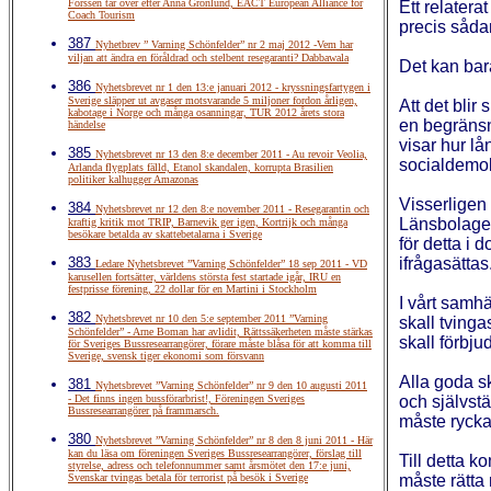
Forssén tar över efter Anna Grönlund, EACT European Alliance for
Ett relatera
Coach Tourism
precis såda
387
Nyhetbrev ” Varning Schönfelder” nr 2 maj 2012 -Vem har
viljan att ändra en föråldrad och stelbent resegaranti? Dabbawala
Det kan bar
386
Nyhetsbrevet nr 1 den 13:e januari 2012 - kryssningsfartygen i
Sverige släpper ut avgaser motsvarande 5 miljoner fordon årligen,
Att det blir
kabotage i Norge och många osanningar, TUR 2012 årets stora
en begränsn
händelse
visar hur lån
385
Nyhetsbrevet nr 13 den 8:e december 2011 - Au revoir Veolia,
socialdemok
Arlanda flygplats fälld, Etanol skandalen, korrupta Brasilien
politiker kalhugger Amazonas
Visserligen
384
Nyhetsbrevet nr 12 den 8:e november 2011 - Resegarantin och
Länsbolagen
kraftig kritik mot TRIP, Barnevik ger igen, Kortrijk och många
besökare betalda av skattebetalarna i Sverige
för detta i 
383
ifrågasättas
Ledare Nyhetsbrevet ”Varning Schönfelder” 18 sep 2011 - VD
karusellen fortsätter, världens största fest startade igår, IRU en
festprisse förening, 22 dollar för en Martini i Stockholm
I vårt samhäl
382
Nyhetsbrevet nr 10 den 5:e september 2011 ”Varning
skall tvinga
Schönfelder” - Arne Boman har avlidit, Rättssäkerheten måste stärkas
skall förbju
för Sveriges Bussresearrangörer, förare måste blåsa för att komma till
Sverige, svensk tiger ekonomi som försvann
Alla goda sk
381
Nyhetsbrevet ”Varning Schönfelder” nr 9 den 10 augusti 2011
- Det finns ingen bussförarbrist!, Föreningen Sveriges
och självst
Bussresearrangörer på frammarsch.
måste rycka
380
Nyhetsbrevet ”Varning Schönfelder” nr 8 den 8 juni 2011 - Här
kan du läsa om föreningen Sveriges Bussresearrangörer, förslag till
Till detta 
styrelse, adress och telefonnummer samt årsmötet den 17:e juni,
Svenskar tvingas betala för terrorist på besök i Sverige
måste rätta