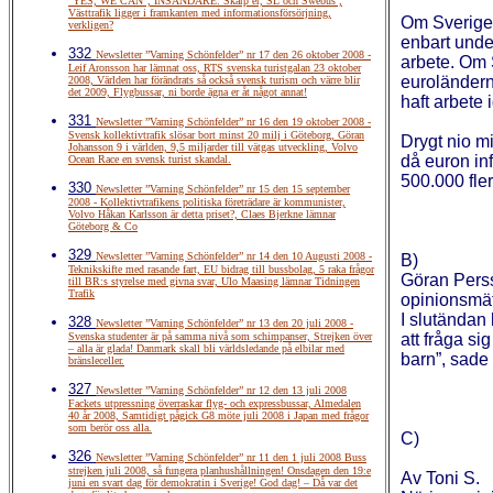
”YES, WE CAN”, INSÄNDARE: Skärp er, SL och Swebus ,
Västtrafik ligger i framkanten med informationsförsörjning,
Om Sverige
verkligen?
enbart under
332
Newsletter ”Varning Schönfelder” nr 17 den 26 oktober 2008 -
arbete. Om 
Leif Aronsson har lämnat oss, RTS svenska turistgalan 23 oktober
euroländern
2008, Världen har förändrats så också svensk turism och värre blir
det 2009, Flygbussar, ni borde ägna er åt något annat!
haft arbete 
331
Newsletter ”Varning Schönfelder” nr 16 den 19 oktober 2008 -
Svensk kollektivtrafik slösar bort minst 20 milj i Göteborg, Göran
Drygt nio mi
Johansson 9 i världen, 9,5 miljarder till vätgas utveckling, Volvo
då euron in
Ocean Race en svensk turist skandal.
500.000 fler
330
Newsletter ”Varning Schönfelder” nr 15 den 15 september
2008 - Kollektivtrafikens politiska företrädare är kommunister,
Volvo Håkan Karlsson är detta priset?, Claes Bjerkne lämnar
Göteborg & Co
329
Newsletter ”Varning Schönfelder” nr 14 den 10 Augusti 2008 -
B)
Teknikskifte med rasande fart, EU bidrag till bussbolag, 5 raka frågor
Göran Perss
till BR:s styrelse med givna svar, Ulo Maasing lämnar Tidningen
Trafik
opinionsmätn
I slutändan
328
Newsletter ”Varning Schönfelder” nr 13 den 20 juli 2008 -
Svenska studenter är på samma nivå som schimpanser, Strejken över
att fråga si
– alla är glada! Danmark skall bli världsledande på elbilar med
barn”, sade 
bränsleceller.
327
Newsletter ”Varning Schönfelder” nr 12 den 13 juli 2008
Fackets utpressning överraskar flyg- och expressbussar, Almedalen
40 år 2008, Samtidigt pågick G8 möte juli 2008 i Japan med frågor
som berör oss alla.
C)
326
Newsletter ”Varning Schönfelder” nr 11 den 1 juli 2008 Buss
strejken juli 2008, så fungera planhushållningen! Onsdagen den 19:e
Av Toni S.
juni en svart dag för demokratin i Sverige! God dag! – Då var det