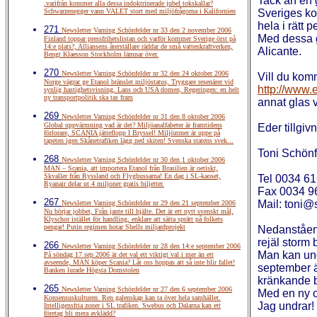
Tack än en g
,varifrån kommer alla dessa indoktrinerade jubel tokskallar?
Schwarzenegger vann VALET stort med miljöfrågorna i Kalifornien
Sveriges ko
hela i rätt p
271
Newsletter Varning Schönfelder nr 33 den 2 november 2006
Med dessa g
Finland toppar pressfrihetslistan och varför kommer Sverige örst på
14:e plats?, Alliansens återställare räddar de små vattenkraftverken,
Alicante.
Bengt Klaesson Stockholm lämnar över.
270
Newsletter Varning Schönfelder nr 32 den 24 oktober 2006
Vill du kom
Norge vägrar ge Etanol bränslet miljöstatus, Tryggare resenärer vid
http://www.
synlig hastighetsvisning, Lans och USA domen, Regeringen: en helt
ny transportpolitik ska tas fram
annat glas 
269
Newsletter Varning Schönfelder nr 31 den 8 oktober 2006
Global uppvärmning vad är det? Miljöanalfabeter är framtidens
Eder tillgiv
förlorare, SCANIA jätteflopp I Bryssel! Miljözoner är uppe på
tapeten igen Skånetrafiken lägg ned skiten! Svenska statens svek...
Toni Schönf
268
Newsletter Varning Schönfelder nr 30 den 1 oktober 2006
MAN – Scania, att importera Etanol från Brasilien är oetiskt,
Skvaller från Ryssland och Flygbussarna! En dag i SL-kaoset,
Tel 0034 6
Ryanair delar ut 4 miljoner gratis biljetter.
Fax 0034 9
267
Mail: toni@
Newsletter Varning Schönfelder nr 29 den 21 september 2006
Nu börjar jobbet, Från jante till hjälte. Det är ett nytt svenskt mål,
Klyschor istället för handling, enklare att sätta sprätt på folkets
pengar! Putin regimen hotar Shells miljardprojekt
Nedanståend
rejäl storm 
266
Newsletter Varning Schönfelder nr 28 den 14:e september 2006
Man kan und
På söndag 17 sep 2006 är det val ett viktigt val i mer än ett
avseende, MAN köper Scania? Låt oss hoppas att så inte blir fallet!
september ä
Banken lurade Högsta Domstolen
kränkande 
265
Newsletter Varning Schönfelder nr 27 den 6 september 2006
Med en ny o
Konsensuskulturen. Ren galenskap kan ta över hela samhället.
Jag undrar!
Intelligensfria zoner i SL trafiken. Swebus och Dalarna kan ett
företag bli mera avklädd?