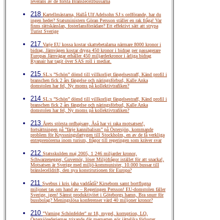
leverans av de första Bränslecellbussarna
218
Kartellmästarna, Hallå Ulf Adelsohn SJ:s ordförande, har du
ingen heder? Statsministern Göran Persson ställer en rak fråga! Var
finns rättskänslan, fosterlansförrädare? Ett effektivt sätt att strypa
Turist Sverige
217
Varje EU kossa kostar skattebetalarna närmare 8000 kronor i
bidrag, Järnvägen kostar dryga 450 kronor i bidrag per passagerare
Europas Järnvägar erhåller 450 miljarderkronor i årliga bidrag
Ryanair har tagit över SAS roll i mediat.
215
SL:s ”Schön” dömd till villkorligt fängelsestraff, Känd profil i
branschen fick 2 års fängelse och näringsförbud, Kalle Anka
domstolen har fel, Ny moms på kollektivtrafiken?
214
SL:s ”Schön” dömd till villkorligt fängelsestraff, Känd profil i
branschen fick 2 års fängelse och näringsförbud, Kalle Anka
domstolen har fel, Ny moms på kollektivtrafiken?
213
Årets största ordbajsare, Åså har vi raka motsatsen!,
fortsättningen på ”färje kannibalism” på Östersjön, kommande
problem för Kryssningsfartygen till Stockholm, en av de få verkliga
entreprenörerna inom turism, frågor till regeringen som kräver svar
212
Statsskulden maj 2005, 1 246 miljarder kronor,
Schwarzenegger, Guvernör, löser Miljöfrågor istället för att snacka!,
Motsatsen är Sverige med miljö-kommunister, 10.000 bussar till
bränslecelldrift, den nya konstitutionen för Europa?
211
Swebus i kris jaha vaddådå? Kirsebom samt bortflugna
miljoner tas om hand av – Regeringen Persson! EU-domstolen fäller
Sverige, igen! Sämst produktivitet i Göteborgs hamn, Bra snurr för
bussbolag? Meningslösa konferenser värd 40 miljoner kronor?
210
"Varning Schönfelder" nr 18, mygel, korruption, LO,
Östersjörederiernas trixande där merparten gör jättelika förluster,