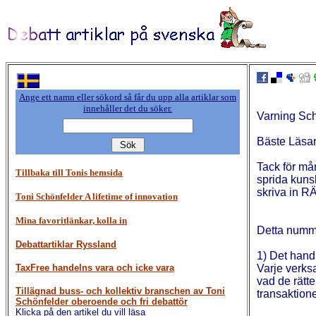
Ange ett namn eller sökord så får du upp alla artiklar som
innehåller det du söker.
Varning Sch
Bäste Läsar
Tack för mån
Tillbaka till Tonis hemsida
sprida kunsk
skriva in RÄ
Toni Schönfelder A lifetime of innovation
Mina favoritlänkar, kolla in
Detta numme
Debattartiklar Ryssland
1) Det hand
TaxFree handelns vara och icke vara
Varje verksa
vad de rätte
Tillägnad buss- och kollektiv branschen av Toni
transaktione
Schönfelder oberoende och fri debattör
Klicka på den artikel du vill läsa