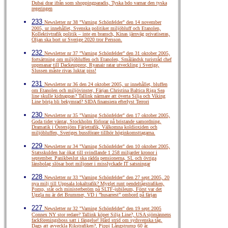
Dubai drar ifrån som shoppingparadis, Tyska bdo varnar den tyska
regeringen
233
Newsletter nr 38 "Varning Schönfelder" den 14 november
2005, ur innehållet, Svenska politiker miljöbluff och Etanolen,
Kollektivtrafik politik – inte en bransch, Kinas järnväg privatiseras,
Oljan ska bort ur Sverige 2020 tror Persson.
232
Newsletter nr 37 ”Varning Schönfelder” den 31 oktober 2005,
fortsättning om miljöbluffen och Etanolen, Småländsk turistråd chef
uppmanar till Dackeuppror, Ryanair ratar utveckling i Sverige,
Slussen måste rivas luktar piss!
231
Newsletter nr 36 den 24 oktober 2005, ur innehållet, bluffen
om Etanolen och miljövinster, Färjan Christina Baltica Riga Sea
line skulle kidnappas? Tallink närmare att överta Silja och Viking
Line börja bli bekymrad? SIDA finansiera efterlyst Terrori
230
Newsletter nr 35 "Varning Schönfelder" den 17 oktober 2005,
Goda tider väntar, Stockholm förlorar på bristande samordning,
Dramatik i Östersjöns Färjetrafik, Välkomna koldioxiden och
miljöbluffen, Sveriges bussförare tillhör höginkomsttagarna.
229
Newsletter nr 34 "Varning Schönfelder" den 10 oktober 2005,
Statsskulden har ökat till svindlande 1 258 miljarder kronor i
september. Panikbeslut ska rädda pensionerna, SL och övriga
länsbolag slösar bort miljoner i misslyckade IT satsningar
228
Newsletter nr 33 "Varning Schönfelder" den 27 sept 2005, 20
nya milj till Uppsala lokaltrafik? Myglet runt pendeltågstrafiken,
Pomp, ståt och ministerberöm på SLTF-jubileum, Först var det
Uggla nu är det Brummer, VD i ”husarrest” ombord på färjan
227
Newsletter nr 32 "Varning Schönfelder" den 19 sept 2005
Connex NY stor redare? Tallink köper Silja Line?, USA sjömännens
fackföreningsboss satt i fängelse! Hård strid om sydsvenska tåg,
Dags att avveckla Rikstrafiken?, Pippi Långstrump 60 år.