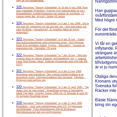
dags för lite husrannsakan.
Näringsmini
325
Newsletter ”Varning Schönfelder” nr 10 den 9 juni 2008 Årets
Han guppade
mest spännande Nyhetsbrev, Sveriges topp Industrichefer tar ton i
klimatdebatten, kollektivbranschen har chansen att avregleras, 12
svårförståe
timmar regeln åter, 44 milj i bidrag till turism
Med högre in
324
Newsletter ”Varning Schönfelder” nr 9 den 2 juni 2008 - Det är
inte mitt fel, regeringen gör till slut helt om – bort med etanol och
För det förs
satsa på elbilar, (vätgasdrivna), Är svensken bättre än övriga
människor?
eurointräde
323
Newsletter ”Varning Schönfelder” nr 8 den 26 maj - Etanol
ökar koldioxidutsläppen säger regeringens expert, Olof Tegström
Vi får en g
borde få en tapperhets medalj, Upprop – Bensinkrig – konsten att
inflytande. 
manipulera folk, Västtrafiks VD avgår
strängare ä
322
Newsletter ”Varning Schönfelder” nr 7 den 18 maj - Hela den
arbetslöshe
svenska eliten av vänster alliansen, miljöanarkister, mp, v, marxist
Lenin Nord Koreas vänner, författare tillsammans med stöd från BR,
tillväxtgynn
SLTF.
är vi ju nu
321
Newsletter ”Varning Schönfelder” nr 6 den 13 maj 2008
Kapitalism utan kapitalister, Den svenska kollektivtrafiken är en
Otaliga deva
ekonomisk svulst, Fattigpensionärerna ökar lavinartat, Vätgasen –
Hydrogen enda möjliga väg.
Kronans utv
Svenska folk
320
Newsletter ”Varning Schönfelder” nr 5 den 25 april 2008 - ”Jag
Räcker inte
skäms över att vara svensk”, Etanolbilars avgaser är hälsofarliga
påstår Vägverket, Sveriges Turism 2008 och 15 förlorade år med 30-
50 miljarder försnillade kronor
Bäste Näring
319
Newsletter ”Varning Schönfelder” nr 4 den 15 april 2008
kring sin eg
Biobränsle = brott mot mänskligheten säger FN, Flygbussarna
idiotförklarade, Tyska förbundsdagen förbjöd Biobränsle,
fjärrvärmemonopol äter upp miljövinsterna,