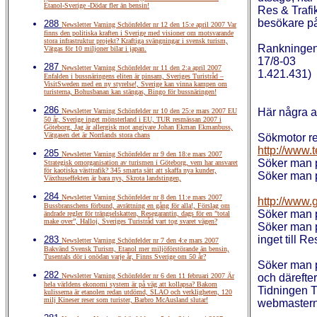
Etanol-Sverige -Dödar fler än bensin!
Res & Trafik
besökare på
288
Newsletter Varning Schönfelder nr 12 den 15:e april 2007 Var
finns den politiska kraften i Sverige med visioner om motsvarande
stora infrastruktur projekt? Kraftiga svängningar i svensk turism,
Rankningen 
Vätgas för 10 miljoner bilar i japan.
17/8-03
287
Newsletter Varning Schönfelder nr 11 den 2:a april 2007
1.421.431)
Enfalden i bussnäringens eliten är pinsam, Sveriges Turistråd –
VisitSweden med en ny styrelse!, Sverige kan vinna kampen om
turisterna, Bohusbanan kan stängas, Bingo för bussnäringen!
286
Här några an
Newsletter Varning Schönfelder nr 10 den 25:e mars 2007 EU
50 år, Sverige inget mönsterland i EU, TUR resmässan 2007 i
Göteborg, Jag är allergisk mot angivare Johan Ekman Ekmanbuss,
Vätgasen det är Norrlands stora chans
Sökmotor re
http://www
285
Newsletter Varning Schönfelder nr 9 den 18:e mars 2007
Söker man p
Strategisk omorganisation av turismen i Göteborg, vem har ansvaret
för kaotiska västtrafik? 345 smarta sätt att skaffa nya kunder,
Söker man p
Växthuseffekten är bara nys, Skrota landstingen,
284
Newsletter Varning Schönfelder nr 8 den 11:e mars 2007
http://www.
Bussbranschens förbund, avrättning en gång för alla!, Förslag om
Söker man p
ändrade regler för trängselskatten, Resegarantin, dags för en ”total
make over”, Halloj, Sveriges Turistråd vart tog svaret vägen?
Söker man p
inget till Re
283
Newsletter Varning Schönfelder nr 7 den 4:e mars 2007
Bakvänd Svensk Turism, Etanol mer miljöförstörande än bensin,
Tusentals dör i onödan varje år, Finns Sverige om 50 år?
Söker man 
282
Newsletter Varning Schönfelder nr 6 den 11 februari 2007 Är
och därefte
hela världens ekonomi system är på väg att kollapsa? Bakom
Tidningen T
kulisserna är etanolen redan utdömd, SLAO och verkligheten, 120
milj Kineser reser som turister, Barbro McAusland slutar!
webmastern a