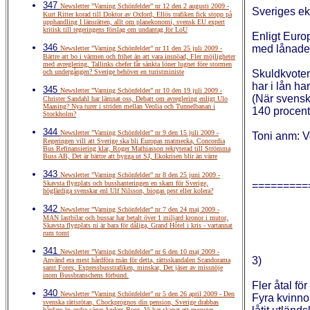
347
Newsletter ”Varning Schönfelder” nr 12 den 2 augusti 2009 -
Sveriges eko
Kurt Ritter korad till Doktor av Oxford, Ellös trafiken fick stopp på
upphandling I länsrätten, allt om planekonomi, svensk EU expert
kritisk till regeringens förslag om undantag för LoU
Enligt Europ
346
med lånade
Newsletter ”Varning Schönfelder” nr 11 den 25 juli 2009 -
Bättre att bo i värmen och frihet än att vara insnöad, Fler möjligheter
med avreglering, Tallinks chefer får sänkta löner lugnet före stormen
och undergången? Sverige behöver en turistministe
Skuldkvoten
har i lån ha
345
Newsletter ”Varning Schönfelder” nr 10 den 19 juli 2009 -
(När svenska
Christer Sandahl har lämnat oss, Debatt om avreglering enligt Ulo
Maasing? Nya turer i striden mellan Veolia och Tunnelbanan i
140 procent.
Stockholm?
344
Newsletter ”Varning Schönfelder” nr 9 den 15 juli 2009 -
Toni anm: 
Regeringen vill att Sverige ska bli Europas matmecka, Concordia
Bus Refinansiering klar, Roger Mathiasson rekryterad till Strömma
Buss AB, Det är bättre att bygga ut SJ, Ekokrisen blir än värre
343
Newsletter ”Varning Schönfelder” nr 8 den 25 juni 2009 -
Skavsta flygplats och busshanteringen en skam för Sverige,
=========
högfärdiga svenskar enl Ulf Nilsson, biogas pest eller kolera?
342
Newsletter ”Varning Schönfelder” nr 7 den 24 maj 2009 -
MAN lastbilar och bussar har betalt över 1 miljard kronor i mutor,
Skavsta flygplats ni är bara för dåliga, Grand Hôtel i kris - vartannat
rum tomt
341
Newsletter ”Varning Schönfelder” nr 6 den 10 maj 2009 -
3)
Använd era mest hårdföra män för detta, rättsskandalen Scandorama
samt Forex, Expressbusstrafiken, minskar, Det jäser av missnöje
inom Bussbranschens förbund.
Fler åtal fö
340
Newsletter ”Varning Schönfelder” nr 5 den 26 april 2009 - Den
Fyra kvinno
svenska rättsrötan, Chockprognos din pension, Sverige drabbas
hårdare än andra säger Anders Borg, Vi har skapat ett monster,