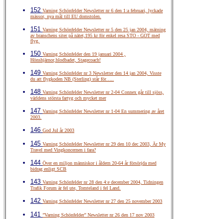
152
Varning Schönfelder Newsletter nr 6 den 1:a februari, lyckade
mässor, nya mål till EU domstolen.
151
Varning Schönfelder Newsletter nr 5 den 25 jan 2004, mätning
av branschens siter på nätet,195 kr för enkel resa STO - GOT med
flyg.
150
Varning Schönfelder den 19 januari 2004 ,
Hönshjärnor,blodbadet, Stagecoach!
149
Varning Schönfelder nr 3 Newsletter den 14 jan 2004, Visste
du att flygkoden NB (Sterling) står för…..
148
Varning Schönfelder Newsletter nr 2-04 Connex går till sjöss,
världens största fartyg och mycket mer
147
Varning Schönfelder Newsletter nr 1-04 En summering av året
2003.
146
God Jul år 2003
145
Varning Schönfelder Newsletter nr 29 den 10 dec 2003, Är My
Travel med Vingkoncernen i fara?
144
Över en miljon människor i åldern 20-64 år försörjda med
bidrag enligt SCB
143
Varning Schönfelder nr 28 den 4:e december 2004, Tidningen
Trafik Forum är fel ute, Tomteland i fel Land.
142
Varning Schönfelder Newsletter nr 27 den 25 november 2003
141
”Varning Schönfelder” Newsletter nr 26 den 17 nov 2003