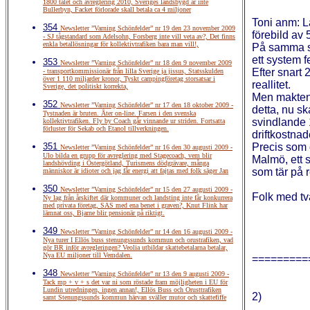
1800 talet och avreglering 2010, Sveriges landsbygd är inte
Bullerbyn, Facket förlorade skall betala ca 4 miljoner
Toni anm: L
354
Newsletter ”Varning Schönfelder” nr 19 den 23 november 2009
förebild av 
- SJ tågstandard som Adelsohn, Forsberg inte vill veta av?, Det finns
enkla betallösningar för kollektivtrafiken bara man vill!,
På samma s
ett system f
353
Newsletter ”Varning Schönfelder” nr 18 den 9 november 2009
Efter snart 
- transportkommissionär från lilla Sverige ja jissus, Statsskulden
över 1 110 miljarder kronor, Tyskt campingföretag storsatsar i
reallitet.
Sverige, det politiskt korrekta,
Men maktens
352
Newsletter ”Varning Schönfelder” nr 17 den 18 oktober 2009 -
detta, nu sk
Tystnaden är bruten. Åter on-line. Farsen i den svenska
svindlande 1
kollektivtrafiken. Fly by Coach går vinnande ur striden. Fortsatta
förluster för Sekab och Etanol tillverkningen.
driftkostnad
351
Precis som 
Newsletter ”Varning Schönfelder” nr 16 den 30 augusti 2009 -
Ulo bilda en grupp för avreglering med Stagecoach, vem blir
Malmö, ett s
landshövding i Östergötland, Turismens dödgrävare, många
som tär på 
människor är idioter och jag får energi att fajtas med folk säger Jan
350
Newsletter ”Varning Schönfelder” nr 15 den 27 augusti 2009 -
Folk med två
Ny lag från årskiftet där kommuner och landsting inte får konkurrera
med privata företag, SAS med ena benet i graven?, Knut Flink har
lämnat oss, Bjarne blir pensionär på riktigt.
349
Newsletter ”Varning Schönfelder” nr 14 den 16 augusti 2009 -
Nya turer I Ellös buss stenungssunds kommun och orustrafiken, vad
gör BR inför avregleringen? Veolia utbildar skattebetalarna betalar,
Nya EU miljoner till Vemdalen.
=========
348
Newsletter ”Varning Schönfelder” nr 13 den 9 augusti 2009 -
Tack mp + v + s det var ni som röstade fram möjligheten i EU för
Lundin utredningen, ingen annan!, Ellös Buss och Orusttrafiken
2)
samt Stenungssunds kommun härvan sväller mutor och skattefiffe