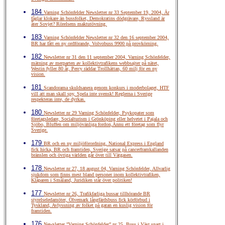
184
Varning Schönfelder Newsletter nr 33 September 19, 2004, Är
fåglar klokare än bussfolket, Demokratins dödgrävare, Ryssland är
åter Sovjet? Rörelsens maktutövning.
183
Varning Schönfelder Newsletter nr 32 den 16 september 2004,
BR har fått en ny ordförande, Volvobuss 9900 på provkörning.
182
Newsletter nr 31 den 11 september 2004, Varning Schönfelder,
mätning av merparten av kollektivtrafikens webbsajter på nätet,
Westin fyller 80 år, Percy räddar Trollhättan, 60 milj för en ny
vision.
181
Scandorama skuldsanera genom konkurs i moderbolaget, HTF
vill att man skall spy, Spela inte svensk! Reglerna i Sverige
respekteras inte, de dyrkas.
180
Newsletter nr 29 Varning Schönfelder, Psykopater som
företagsledare, Socialturism i Grönköping eller helvetet i Pajala och
Sjöbo, Bluffen om miljövänliga fordon,Ännu ett företag som flyr
Sverige.
179
BR och en ny miljöförordning, National Express i England
fick hicka, BR och framtiden, Sverige satsar på cancerframkallanden
bränslen och övriga världen går över till Vätgasen.
178
Newsletter nr 27, 18 august 04, Varning Schönfelder, Allvarlig
sjukdom som finns mest bland personer inom kollektivtrafiken,
Klåparen i Småland, Juridiken står över politiken!
177
Newsletter nr 26, Trafikfarliga bussar tillhörande BR
styrelseledamöter, Ölvemark långfärdsbuss fick körförbud i
Tyskland, Avlyssning av folket på gatan en kuslig vision för
framtiden.
176
Newsletter ”Varning Schönfelder” nr 25, Buss i Väst snart i