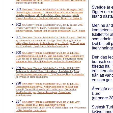
kravet som ger bättre miljö
Sverige är e
303
Newsletter ”Varning Schönfelder” nr 26 den 19 augusti 2007
lägger ner 
Den obehagliga sanningen… Klimat-dårarna vår tids svavelosande
väckelsepredikanter, Miljö skandalen i Östersjön, man glömde
Irland näst
Ozonet, Iceculture och Ishotellet skillnaden? Genier - så funkar de
302
Men nu är d
Newsletter ”Varning Schönfelder” nr 25 den 12 augusti 2007
Ryanair ”Arrivederci Al Italia”, Konkurrens råder redan i
kompetens o
kollektivtrafiken, Mannen som prickar in börskrascher, RDA i bilder
Istället för 
301
Newsletter ”Varning Schönfelder” nr 24 den 5 augusti 2007 En
som administ
ny entreprenör har kommit till Sverige!, Men allvarligt talat kan
Det blir ett
trafikpolisen inte hitta på bättre än att jaga… Hur dryga 55 miljarder
blir 27 miljarder, Ford ska slå fartrekord med vätga
återvinning
300
Newsletter ”Varning Schönfelder” nr 23 den 30 juli 2007
Domedagsdebatten om miljön, Vem kan hjälpa Anna Grönlund nye
Den dag leda
VD:n för BR att förstå hur branschen fungera? Förnyelsebar energi
bransch som 
kommer att leda till miljöförstöring i en hittills oöverträffad ska
företag ifa
299
Newsletter ”Varning Schönfelder” nr 22 den 26 juli 2007
en Internat
Turisterna får vända i dörren i Stockholm, Landshövding Mats
Svegfors reagera över sura inlägg, ”Nya” hemliga Google sökmotor
från att vä
en revolution bland sökmotorer.
en som ger 
298
Newsletter ”Varning Schönfelder” nr 21 den 13 juli 2007
Öresundsterminalen invigt, VisitSweden miljon rullning utan
Åren går och
kontroll, Vattenfall kärnkraftsverk i polis razzia, Destination
Stockholm sålt igen, Swebus kassa tynar, Rensa bland
Euro
miljöbränslena
(närmare 28
297
Newsletter ”Varning Schönfelder” nr 20 den 24 juni 2007
Andreas Hassler del 2: Detta Nyhetsbrev bevakar
Svensk Turi
Vänskapskorruptionen vilken är väl så utbrett något som förekommer
i olika branscher, inom turism
kväver innov