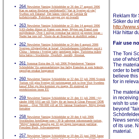
264
Newsletter Varning Schönfelder nr 26 den 27 augusti 2006
faxless
cas
Kan en nation förslavas intellektuellt? Vart är Sverige på väg?
Swebus och Dalarna!, Det känns viktigt att Getskär får
Reklam för
kollektivtrafik, Politiken smyger sig på överallt
Söker du in
263
Newsletter Varning Schönfelder nr 25 den 14 augusti 2006
http://www.
SAS-chefen dömer ut Staten som ägare, Myten om Etanol som
Här hittar du
miljöbränsle, Över 1 miljon svenskar har skrivit på protest listan –
Nuder har inte tid!, Visste du att Brasilien är skuldfritt sedan i
Fair use no
262
Newsletter Varning Schönfelder nr 24 den 6 augusti 2006
Sveriges tillgänglighet är hotad, Ostindiefararen Götheborg succé i
China – hemma i Sverige satte jantelagen igång, Turisterna måste
The Toni Sc
hitta bättre i Stockholm, Överfullt, inställt, försenat.
use of whic
261
Sommar Extra den 31 juli 2006 Nyhetsbrevet ’Varning
The materia
Schönfelder’ En sammanfattning hur farlig Etanolen är som bränsle,
order to bet
rapsoljan orsakar lungcancer
believe this
260
Newsletter Varning Schönfelder nr 22 den 22 juli 2006 Svensk
for in relev
Turism vill göra Sverige till turistmagnet och ta över Visit Swedens
kassa? Efter sju feta kommer sju magra, 85 exempel på
protektionism inom EU
The material
in receiving
259
Newsletter Varning Schönfelder nr 21 den 11 juli 2006 >(s)
sänder 1000 SSU:are till Visby för att hurra åt Göran Persson! DDR
wish to use 
fasoner…,Över 700.000 vill att EU lämnar Strasbourg, Miljö lögnen
beyond "fai
fortsätter
Schönfelder
258
Newsletter Varning Schönfelder nr 20 den 4 juli 2006
News service
Stockholms hotellägare som i 30 år saboterat inkommande turism,
”Miljö” bränslet rapsolja ger 10 ggr högre lungcancer partiklar,
of its use.
President Bush, Schwarzenegger
material.
257
Newsletter Varning Schönfelder nr 19 den 25 juni 2006 Janne