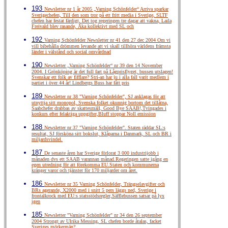
193
Newsletter nr 1 år 2005 „Varning Schönfelder“ Arriva sparkar
Sverigechefen, Till den som tror på ett fritt media i Sverige, SLTF
chefen har festat färdigt, Det tog regeringen tre dagar att vakna, Laila
Freivald blev rasande, Åka kollektivt med SL och
192
Varning Schönfelder Newsletter nr 41 den 27 dec 2004 Om vi
vill bibehålla drömmen levande att vi skall tillhöra världens främsta
länder i välstånd och social omvårdnad
190
Newsletter „Varning Schönfelder“ nr 39 den 14 November
2004. I Grönköping är det full fart på Lågprisflyget, bussen utslagen!
Svenskar ett folk av fifflare? Stri-an har ju i alla fall varit medlem i
partiet i över 44 år! Lindbergs Buss har fått pris
189
Newsletter nr 38 "Varning Schönfelder", SJ anklagas för att
utnyttja sitt monopol, Svenska folket okunnig bortom det tillåtna,
Saabchefer drabbas av skattesmäll, Good Bye SAAB!,Tvingades i
konkurs efter felaktiga uppgifter,Bluff stoppar Noll emission
188
Newsletter nr 37 "Varning Schönfelder". Staten räddar SL:s
resultat, SJ försköna sitt bokslut, Klåparna i Danmark, SL och BR i
miljardsvindel.
187
De senaste åren har Sverige förlorat 3 000 industrijobb i
månaden dvs ett SAAB varannan månad.Regeringen satte igång en
egen utredning för att förekomma EU.Staten och kommunerna
kränger varor och tjänster för 170 miljarder om året.
186
Newsletter nr 35 Varning Schönfelder, Trängselavgifter och
BRs agerande, X2000 med i snitt 5 pers läggs ned, Sverige i
frontalkrock med EU:s statsstödsregler,Säfflebussen satsar på lyx
igen
185
Newsletter "Varning Schönfelder" nr 34 den 26 september
2004 Strongt av Ulrika Messing, SL chefen borde åtalas, facket
Sveriges mörkermän?