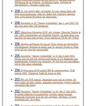
Miljöbusar det är Sjöfarten, Stockholms hamn, Politiker &
skärgårdsklipp. Neoman sparkar folk.
209
SL och olaglig affär i Ryssland, SJ som genom finter slår
ihjäl privat konkurrens, förre SL chefen fick villkorligt fängelse
dom, Silja förlora 90 kronor per passagerare.
208
Newsletter nr 16 "Varning Schönfelder" den 1: maj 2005 Till
alla som med tvång vill bestämma!
207
Märta-Lena Schwaiger SLTF och visioner, Deutsche Touring är
sålt, GDG Continentbus och Deutsche Touring, 56 meter Buss som
kan köra på gator utan avgaser, Eivor Andersson VD för My Travel.
206
Olagliga miljözoner för bussar! Volvo lägger ner Drögmöller
tillverkningen? Avbruten el ersätts med 25 procent! Dyrare el! Mera
regler till dig som kör persontrafik!
205
Newsletter "Varning Schönfelder" nr 13 den 4 april 2004,
Musen som röt och fick olagliga miljözoner av EU förklarade som
handelshinder. Sjöslaget om Östersjön, Ny bra bok om busstrafiken,
och mycket annat spännande.
204
Flygbussarna till Ryssland! BR & spritsmuggling, TUR
mässan 2005, Tidningen Trafik & forum är såld!
203
BR och TUR mässan, Dataskärm tunn som ett papper, Att
ringa Gratis till hela världen, månadens entreprenör. Sverige sabotera
vätgasbilar från Norge
202
Newsletter "Varning Schönfelder" nr 10, den 27 febr 2005 .
Ryssland tillämpar nya utreseregler; Swebus sparka personal,
Mariestads bussbolag så är det vårt sorgebarn, Reglerna i Sverige
respekteras inte, de dyrkas.
201
Newsletter "Varning Schönfelder" nr 9 den 20:e februari 2005