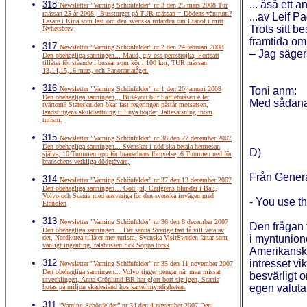
... åså ett a
318
Newsletter ”Varning Schönfelder” nr 3 den 25 mars 2008 Tur
mässan 25 år 2008 , Busstorget på TUR mässan = Dödens väntrum?
...av Leif P
Läsare i Kina som läst om den svenska irrfärden om Etanol i mitt
Trots sitt 
Nyhetsbrev
framtida omp
317
Newsletter ”Varning Schönfelder” nr 2 den 24 februari 2008
– Jag säger 
Den obehagliga sanningen... Maud, giv oss perestrojka, Fortsatt
tillåtet för stående i bussar som kör i 100 km, TUR mässan
13,14,15,16 mars, och Panoramatåget.
316
Newsletter ”Varning Schönfelder” nr 1 den 20 januari 2008
Toni anm:
Den obehagliga sanningen,,, Bus4you blir Säfflebussen eller
Med sådana 
tvärtom? Statsskulden ökar fast regeringen påstår motsatsen,
landstingens skuldsättning till nya höjder, Jättesatsning inom
turism.
315
Newsletter ”Varning Schönfelder” nr 38 den 27 december 2007
Den obehagliga sanningen... Svenskar i nöd ska betala hemresan
D)
själva, 10 Tummen upp för branschens förnyelse, 6 Tummen ned för
branschens verkliga dödgrävare,
Från Gene
314
Newsletter ”Varning Schönfelder” nr 37 den 13 december 2007
Den obehagliga sanningen… God jul, Carlgrens blunder i Bali,
Volvo och Scania med ansvariga för den svenska irrvägen med
- You use th
Etanolen
313
Newsletter ”Varning Schönfelder” nr 36 den 8 december 2007
Den frågan f
Den obehagliga sanningen… Det sanna Sverige fast få vill veta av
i myntunione
det, Nordkorea tillåter mer turism, Svenska VisitSweden fattar som
vanligt ingenting, rälsbussen fick Soppa torsk
Amerikanska 
312
intresset vi
Newsletter ”Varning Schönfelder” nr 35 den 11 november 2007
Den obehagliga sanningen... Volvo tigger pengar när man missat
besvärligt o
utvecklingen, Anna Grönlund BR har gjort bort sig igen, Scania
egen valuta
hotas på miljon skadestånd hos kartellmyndigheten.
311
”Varning Schönfelder” nr 34 den 4 november 2007 Den