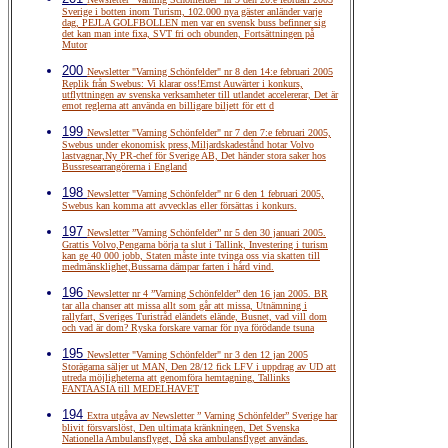
Sverige i botten inom Turism, 102.000 nya gäster anländer varje
dag, PEJLA GOLFBOLLEN men var en svensk buss befinner sig
det kan man inte fixa, SVT fri och obunden, Fortsättningen på
Mutor
200
Newsletter "Varning Schönfelder" nr 8 den 14:e februari 2005
Replik från Swebus: Vi klarar oss!Ernst Auwärter i konkurs,
utflyttningen av svenska verksamheter till utlandet accelererar, Det är
emot reglerna att använda en billigare biljett för ett d
199
Newsletter "Varning Schönfelder" nr 7 den 7:e februari 2005,
Swebus under ekonomisk press,Miljardskadestånd hotar Volvo
lastvagnar,Ny PR-chef för Sverige AB, Det händer stora saker hos
Bussresearrangörerna i England
198
Newsletter "Varning Schönfelder" nr 6 den 1 februari 2005,
Swebus kan komma att avvecklas eller försättas i konkurs.
197
Newsletter ”Varning Schönfelder” nr 5 den 30 januari 2005.
Grattis Volvo,Pengarna börja ta slut i Tallink, Investering i turism
kan ge 40 000 jobb, Staten måste inte tvinga oss via skatten till
medmänsklighet,Bussarna dämpar farten i hård vind.
196
Newsletter nr 4 ”Varning Schönfelder” den 16 jan 2005. BR
tar alla chanser att missa allt som går att missa, Utnämning i
rallyfart, Sveriges Turistråd eländets elände, Busnet, vad vill dom
och vad är dom? Ryska forskare varnar för nya förödande tsuna
195
Newsletter "Varning Schönfelder" nr 3 den 12 jan 2005
Storägarna säljer ut MAN, Den 28/12 fick LFV i uppdrag av UD att
utreda möjligheterna att genomföra hemtagning, Tallinks
FANTAASIA till MEDELHAVET
194
Extra utgåva av Newsletter ” Varning Schönfelder” Sverige har
blivit försvarslöst, Den ultimata kränkningen, Det Svenska
Nationella Ambulansflyget, Då ska ambulansflyget användas.