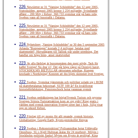
226
Newsletter nr 31 ”Varning Schönfelder” den 12 sept 2005,
Statsskulden, augusti 2005 kronor 1 254 miljarder, Svindlande
affärer – 200 Milj i förlust, 360.733 svenskar står på hans sida,
Swebus vann all busstrafik i Dalarna.
225
Newsletter nr 31 ”Varning Schönfelder” den 12 sept 2005,
Statsskulden, augusti 2005 kronor 1 254 miljarder, Svindlande
affärer – 200 Milj i förlust, 360.733 svenskar står på hans sida,
Swebus vann all busstrafik i Dalarna.
224
Nyhetsbrev „Varning Schönfelder“ nr 30 den 5 september 2005
Arlanda ”Bompengen” kostade 2,4 miljoner, betalas med
skattemedel!, Huvudägaren till Tallink står under utredning, Det
handlar om höga höns, anser skatteverket
223
Av alla färdslag är bussresenären den mest nöjde, Tack för
kaffet Sverige! Nu drar vi!, Det går höga vågor på Östersjö havet,
STOCKHOLMS BILTULLAR rättsstaten urholkas, Kungen
krockade i Norrköping! Konsten att dra löjets skimmer över Sverige.
222
Swebus, Svenskar tjänstemän och politiker solade sig i ROM
på skattebetalarnas bekostnad, SLTF 100 år? En kvalificerat
historieförfalskning, Pensionschock hotar varannan svensk
221
Swebus nedräkningen har börjat!Svensk Turism och pryorna
Sveriges Största Turistattraktion kom av sig själv! Ring gratis i
världen med svensk innovation Sverige sitter fast i fusk, Silja visar
upp en rekord förlust.
220
Förslag till ny moms för allt resande, svensk historia,
Globalisering, Google Earth, Kyoto-protokollet förnyas
219
Swebus i Rekonstruktion? Polisanmälan hotar Uddevalla
Omnibuss, SL:s Kjell Hultman åtalas för 24 mutbrott, Miljön i
Stockholm politiskt fiasko! Myten om Kyoto är avslöjad, Kina