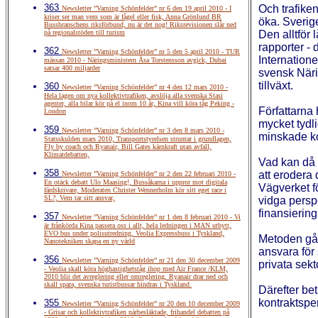
363
Och trafiken
Newsletter ”Varning Schönfelder” nr 6 den 19 april 2010 - I
kriser ser man vem som är fågel eller fisk, Anna Grönlund BR
öka. Sverige
Bussbranschens riksförbund, nu är det nog! Riksrevisionen slår ned
på regionalstöden till turism
Den alltför 
rapporter -
362
Newsletter ”Varning Schönfelder” nr 5 den 5 april 2010 - TUR
Internation
mässan 2010 - Näringsministern Åsa Torstensson avgick, Dubai
satsar 400 miljarder
svensk Närin
tillväxt.
360
Newsletter ”Varning Schönfelder” nr 4 den 12 mars 2010 -
Hela lagen om nya kollektivtrafiken, avslöja alla svenska Stasi
agenter, alla bilar kör på el inom 10 år, Kina vill köra tåg Peking -
Författarna 
London
mycket tydli
359
Newsletter ”Varning Schönfelder” nr 3 den 8 mars 2010 -
minskade ko
Statsskulden mars 2010, Transportstyrelsen struntar i grundlagen,
Fly by coach och Ryanair, Bill Gates kärnkraft utan avfall,
Klimatdebatten,
Vad kan då g
358
att erodera 
Newsletter ”Varning Schönfelder” nr 2 den 22 februari 2010 -
En otäck debatt Ulo Maasing!, Bussåkarna i uppror mot digitala
Vägverket fö
färdskrivare, Moderaten Christer Wennerholm kör sitt eget race i
SL?, Vem tar sitt ansvar,
vidga persp
finansiering
357
Newsletter ”Varning Schönfelder” nr 1 den 8 februari 2010 - Vi
är frånkörda Kina passera oss i allt, hela ledningen i MAN utbytt,
EVO bus under polisutredning, Veolia Expressbuss i Tyskland,
Metoden går 
Nanotekniken skapa en ny värld
ansvara för
356
Newsletter ”Varning Schönfelder” nr 21 den 30 december 2009
privata sek
- Veolia skall köra höghastighetståg ihop med Air France /KLM,
2010 blir det avreglering eller omreglering, Ryanair drar ned och
skall spara, svenska turistbussar hindras i Tyskland.
Därefter bet
kontraktsper
355
Newsletter ”Varning Schönfelder” nr 20 den 10 december 2009
- Grisar och kollektivtrafiken närbesläktade, frihandel debatten på