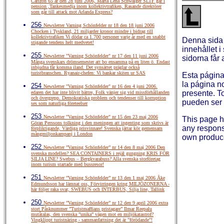
Carlzon 65 år den 28 juni 2006, Märta Lena Schwaiger SLTF går i
pension ,Tankesmedja inom kollektivtrafiken, Rasande direktörer
som går till attack mot Arlanda Express?
256
Newsletter Varning Schönfelder nr 18 den 18 juni 2006
Chocken i Tyskland, 21 miljarder kronor mindre i bidrag till
kollektivtrafiken Vi dödar ca 1.700 personer varje år med en snabbt
Denna sida
stigande tendens helt medvetet!
innehållet i
255
Newsletter "Varning Schönfelder" nr 17 den 11 juni 2006
sidorna får 
Många svenskars drömsemester att bo ensamma på en liten ö. Endast
inbjudna får komma iland. Det synsättet präglar också
turistbranschen. Ryanair-chefen: Vi bankar skiten ur SAS
Esta página
la página n
254
Newsletter "Varning Schönfelder" nr 16 den 4 juni 2006.
presente. T
edaren det har inte blivit bättre, Folk vänjer sig vid missförhållanden
och övergrepp. Demokratiska problem och tendenser till korruption
pueden ser u
ses som naturliga företeelser
253
Newsletter "Varning Schönfelder" nr 15 den 23 maj 2006
This page 
Göran Perssons tolkning i den meningen att ingenting som skrivs är
any responsi
förpliktigande, Värdiga prisvinnare! Svenska jättar kör gemensam
mångmiljonkampanj i London
own produce
252
Newsletter ”Varning Schönfelder” nr 14 den 8 maj 2006 Den
svenska modellen? SEA CONTAINERS i rejäl gungning KRIS FÖR
SILJA LINE? Swebus – Bergkvarabuss? Alla svenska storföretag
inom turism startade med bussresor!
251
Newsletter ”Varning Schönfelder” nr 13 den 1 maj 2006 Åke
Edmundsson har lämnat oss, Förvirringen kring MILJÖZONERNA -
här följer raka svar, SWEBUS och INTERBUS, Silja line, Tallink
250
Newsletter ”Varning Schönfelder” nr 12 den 9 april 2006 extra
stort Påsknummer ”Turistmaffians pristagare” Ilmar Reepalu
mutåtalas, den svenska ”unika” vägen mot en miljökatastrof?
Vingklippt turistnäring - sammanfattning det är "förödande"!