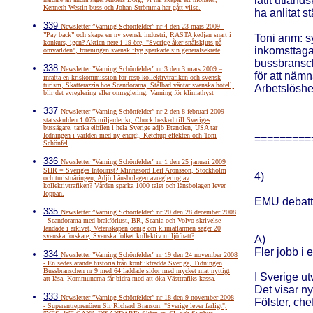
låtit utländ
Kenneth Westin buss och Johan Strömma har gått vilse.
ha anlitat s
339
Newsletter ”Varning Schönfelder” nr 4 den 23 mars 2009 -
”Pay back” och skapa en ny svensk industri, RASTA kedjan snart i
Toni anm: sy
konkurs, igen? Aktien nere i 19 öre, "Sverige åker snålskjuts på
inkomsttagar
omvärlden", föreningen svensk flyg sparkade sin generalsekrete
bussbransche
338
Newsletter ”Varning Schönfelder” nr 3 den 3 mars 2009 –
för att nämn
inrätta en kriskommission för resp kollektivtrafiken och svensk
turism, Skatterazzia hos Scandorama, Stålbad väntar svenska hotell,
Arbetslöshe
blir det avreglering eller omreglering, Varning för klimathyst
337
Newsletter ”Varning Schönfelder” nr 2 den 8 februari 2009
statsskulden 1 075 miljarder kr, Chock besked till Sveriges
bussägare, tanka elbilen i hela Sverige adjö Etanolen, USA tar
ledningen i världen med ny energi, Ketchup effekten och Toni
=========
Schönfel
336
Newsletter ”Varning Schönfelder” nr 1 den 25 januari 2009
SHR = Sveriges Intourist? Minnesord Leif Aronsson, Stockholm
4)
och turistnäringen, Adjö Länsbolagen avreglering av
kollektivtrafiken? Vården sparka 1000 talet och länsbolagen lever
loppan.
EMU debatten
335
Newsletter ”Varning Schönfelder” nr 20 den 28 december 2008
- Scandorama med brakförlust, BR, Scania och Volvo skrivelse
landade i arkivet, Vetenskapen oenig om klimatlarmen säger 20
svenska forskare, Svenska folket kollektiv miljöfnatt?
A)
Fler jobb i
334
Newsletter ”Varning Schönfelder” nr 19 den 24 november 2008
- En sedeslärande historia från konflikträdda Sverige, Tidningen
Bussbranschen nr 9 med 64 laddade sidor med mycket mat nyttigt
I Sverige u
att läsa, Kommunerna får bidra med att öka Västtrafiks kassa.
Det visar n
333
Newsletter ”Varning Schönfelder” nr 18 den 9 november 2008
Fölster, ch
- Superentreprenören Sir Richard Branson: "Sverige lever farligt",