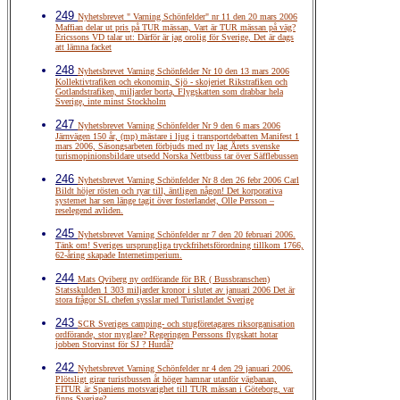
249
Nyhetsbrevet " Varning Schönfelder" nr 11 den 20 mars 2006
Maffian delar ut pris på TUR mässan, Vart är TUR mässan på väg?
Ericssons VD talar ut: Därför är jag orolig för Sverige, Det är dags
att lämna facket
248
Nyhetsbrevet Varning Schönfelder Nr 10 den 13 mars 2006
Kollektivtrafiken och ekonomin, Sjö - skojeriet Rikstrafiken och
Gotlandstrafiken, miljarder borta, Flygskatten som drabbar hela
Sverige, inte minst Stockholm
247
Nyhetsbrevet Varning Schönfelder Nr 9 den 6 mars 2006
Järnvägen 150 år, (mp) mästare i ljug i transportdebatten Manifest 1
mars 2006, Säsongsarbeten förbjuds med ny lag Årets svenske
turismopinionsbildare utsedd Norska Nettbuss tar över Säfflebussen
246
Nyhetsbrevet Varning Schönfelder Nr 8 den 26 febr 2006 Carl
Bildt höjer rösten och ryar till, äntligen någon! Det korporativa
systemet har sen länge tagit över fosterlandet, Olle Persson –
reselegend avliden.
245
Nyhetsbrevet Varning Schönfelder nr 7 den 20 februari 2006.
Tänk om! Sveriges ursprungliga tryckfrihetsförordning tillkom 1766,
62-åring skapade Internetimperium.
244
Mats Qviberg ny ordförande för BR ( Bussbranschen)
Statsskulden 1 303 miljarder kronor i slutet av januari 2006 Det är
stora frågor SL chefen sysslar med Turistlandet Sverige
243
SCR Sveriges camping- och stugföretagares riksorganisation
ordförande, stor myglare? Regeringen Perssons flygskatt hotar
jobben Storvinst för SJ ? Hurdå?
242
Nyhetsbrevet Varning Schönfelder nr 4 den 29 januari 2006.
Plötsligt girar turistbussen åt höger hamnar utanför vägbanan,
FITUR är Spaniens motsvarighet till TUR mässan i Göteborg, var
finns Sverige?