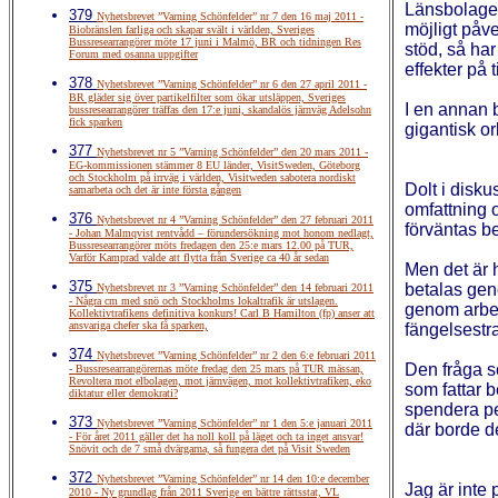
Länsbolagens
379
Nyhetsbrevet ”Varning Schönfelder” nr 7 den 16 maj 2011 -
möjligt påv
Biobränslen farliga och skapar svält i världen, Sveriges
Bussresearrangörer möte 17 juni i Malmö, BR och tidningen Res
stöd, så ha
Forum med osanna uppgifter
effekter på 
378
Nyhetsbrevet ”Varning Schönfelder” nr 6 den 27 april 2011 -
BR gläder sig över partikelfilter som ökar utsläppen, Sveriges
I en annan 
bussresearrangörer träffas den 17:e juni, skandalös järnväg Adelsohn
fick sparken
gigantisk or
377
Nyhetsbrevet nr 5 ”Varning Schönfelder” den 20 mars 2011 -
EG-kommissionen stämmer 8 EU länder, VisitSweden, Göteborg
och Stockholm på irrväg i världen, Visitweden sabotera nordiskt
Dolt i disku
samarbeta och det är inte första gången
omfattning 
376
Nyhetsbrevet nr 4 ”Varning Schönfelder” den 27 februari 2011
förväntas be
- Johan Malmqvist rentvådd – förundersökning mot honom nedlagt,
Bussresearrangörer möts fredagen den 25:e mars 12.00 på TUR,
Varför Kamprad valde att flytta från Sverige ca 40 år sedan
Men det är h
375
betalas geno
Nyhetsbrevet nr 3 ”Varning Schönfelder” den 14 februari 2011
- Några cm med snö och Stockholms lokaltrafik är utslagen.
genom arbet
Kollektivtrafikens definitiva konkurs! Carl B Hamilton (fp) anser att
ansvariga chefer ska få sparken,
fängelsestra
374
Nyhetsbrevet ”Varning Schönfelder” nr 2 den 6:e februari 2011
Den fråga s
- Bussresearrangörernas möte fredag den 25 mars på TUR mässan,
Revoltera mot elbolagen, mot järnvägen, mot kollektivtrafiken, eko
som fattar b
diktatur eller demokrati?
spendera p
373
Nyhetsbrevet ”Varning Schönfelder” nr 1 den 5:e januari 2011
där borde d
- För året 2011 gäller det ha noll koll på läget och ta inget ansvar!
Snövit och de 7 små dvärgarna, så fungera det på Visit Sweden
372
Nyhetsbrevet ”Varning Schönfelder” nr 14 den 10:e december
Jag är inte 
2010 - Ny grundlag från 2011 Sverige en bättre rättsstat, VL