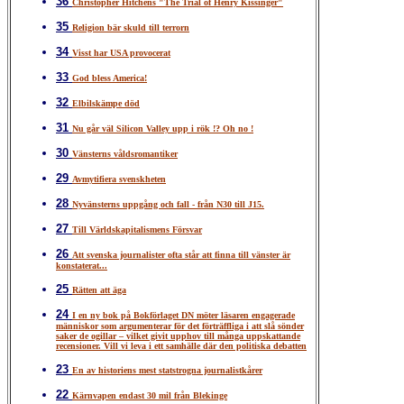
36
Christopher Hitchens "The Trial of Henry Kissinger"
35
Religion bär skuld till terrorn
34
Visst har USA provocerat
33
God bless America!
32
Elbilskämpe död
31
Nu går väl Silicon Valley upp i rök !? Oh no !
30
Vänsterns våldsromantiker
29
Avmytifiera svenskheten
28
Nyvänsterns uppgång och fall - från N30 till J15.
27
Till Världskapitalismens Försvar
26
Att svenska journalister ofta står att finna till vänster är
konstaterat...
25
Rätten att äga
24
I en ny bok på Bokförlaget DN möter läsaren engagerade
människor som argumenterar för det förträffliga i att slå sönder
saker de ogillar – vilket givit upphov till många uppskattande
recensioner. Vill vi leva i ett samhälle där den politiska debatten
23
En av historiens mest statstrogna journalistkårer
22
Kärnvapen endast 30 mil från Blekinge