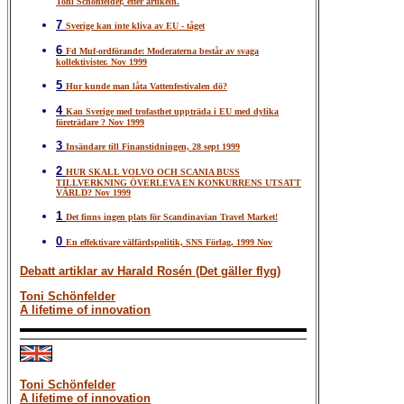
Toni Schönfelder, efter artikeln.
7
Sverige kan inte kliva av EU - tåget
6
Fd Muf-ordförande: Moderaterna består av svaga
kollektivister. Nov 1999
5
Hur kunde man låta Vattenfestivalen dö?
4
Kan Sverige med trofasthet uppträda i EU med dylika
företrädare ? Nov 1999
3
Insändare till Finanstidningen, 28 sept 1999
2
HUR SKALL VOLVO OCH SCANIA BUSS
TILLVERKNING ÖVERLEVA EN KONKURRENS UTSATT
VÄRLD? Nov 1999
1
Det finns ingen plats för Scandinavian Travel Market!
0
En effektivare välfärdspolitik, SNS Förlag, 1999 Nov
Debatt artiklar av Harald Rosén (Det gäller flyg)
Toni Schönfelder
A lifetime of innovation
Toni Schönfelder
A lifetime of innovation