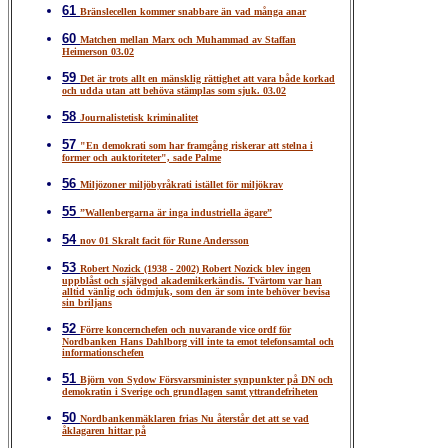
61
Bränslecellen kommer snabbare än vad många anar
60
Matchen mellan Marx och Muhammad av Staffan
Heimerson 03.02
59
Det är trots allt en mänsklig rättighet att vara både korkad
och udda utan att behöva stämplas som sjuk. 03.02
58
Journalistetisk kriminalitet
57
"En demokrati som har framgång riskerar att stelna i
former och auktoriteter", sade Palme
56
Miljözoner miljöbyråkrati istället för miljökrav
55
”Wallenbergarna är inga industriella ägare”
54
nov 01 Skralt facit för Rune Andersson
53
Robert Nozick (1938 - 2002) Robert Nozick blev ingen
uppblåst och självgod akademikerkändis. Tvärtom var han
alltid vänlig och ödmjuk, som den är som inte behöver bevisa
sin briljans
52
Förre koncernchefen och nuvarande vice ordf för
Nordbanken Hans Dahlborg vill inte ta emot telefonsamtal och
informationschefen
51
Björn von Sydow Försvarsminister synpunkter på DN och
demokratin i Sverige och grundlagen samt yttrandefriheten
50
Nordbankenmäklaren frias Nu återstår det att se vad
åklagaren hittar på