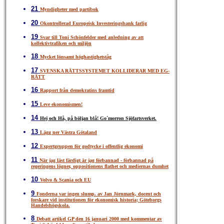
21
Myndigheter med partibok
20
Okontrollerad Europeisk Investeringsbank farlig
19
Svar till Toni Schönfelder med anledning av att
kollektivtrafiken och miljön
18
Mycket lönsamt höghastighetståg
17
SVENSKA RÄTTSSYSTEMET KOLLIDERAR MED EG-
RÄTT
16
Rapport från demokratins framtid
15
Leve ekonomismen!
14
Hej och Hå, på böljan blå! Go´morron Sjöfartsverket.
13
Lägg ner Västra Götaland
12
Expertgruppen för godtycke i offentlig ekonomi
11
När jag läst färdigt är jag förbannad - förbannad på
regeringens lögner, oppositionens flathet och mediernas dumhet
10
Volvo & Scania och EU
9
Fonderna var ingen slump. av Jan Jörnmark, docent och
forskare vid institutionen för ekonomisk historia; Göteborgs
Handelshögskola.
8
Debatt artikel GP den 16 januari 2000 med kommentar av