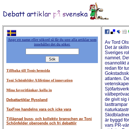
Ange ett namn eller sökord så får du upp alla artiklar som
Av Tord Olss
innehåller det du söker.
Det är skill
Sveriges rol
namnet. Det 
osannolikt a
redan för t
Tillbaka till Tonis hemsida
Gokstadsskep
atlanten. De
Toni Schönfelder A lifetime of innovation
vetenskapen
Sjöfartsverk
Mina favoritlänkar, kolla in
välbepröva
de givit sig
Debattartiklar Ryssland
lasttrampar
TaxFree handelns vara och icke vara
naturkatastr
Skidbladner
Tillägnad buss- och kollektiv branschen av Toni
är byggd för
Schönfelder oberoende och fri debattör
vars PR-vär