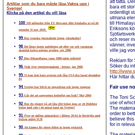
att fatta. D
Artiklar som du bara måste läsa,Vakna upp i
bara ett st
Sverige!
ordentligt 
Klicka på den artikel du vill läsa
utmana eleme
100
till Himalaya
350 miljarder från EU försvann eller betalades ut på fel
Eriksons köl
grunder 11 nov 2010
Sjöfartsverk
99
Har svenska journalister ingen yrkesheder?
och reser me
vänner, inv
98
Det finns ingen anledning att efter var och varannan
ville jag vo
skandal kräva någons avgång, sep 2006
97
Hur frihandlarna vann 1800-talets tullstrid
Reklam för
Söker du in
96
Vräk över regeringsmakten - fortast, jan 2006
http://www.
95
Vi kan inte bara avrusta och låta USA dra lasset december
Här hittar du
04
94
Fair use no
Sverige har blivit en enpartistat och ingen reagerar
93
Går det att rapportera hederligt om Irak? Maj 2004
The Toni Sc
use of whic
92
Har du planer på att låta ditt bolag ägas av ett Holding
The materia
bolag med säte i ett annat land än Sverige?
order to bet
91
Över en miljon människor i åldern 20-64 år försörjda med
believe this
bidrag enligt SCB
for in relev
90
Att kämpa för större frihet är ingen picknick
The material