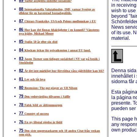
89
Varför acceptera indirekt socialism?
in receiving
88
Internationella Valutafonden, IMF, varnar Sverige av
wish to use 
effekter för en havererad bostadspolitik.
beyond "fai
87
Schönfelder
Chiracs Frankrike, USA och Polens medlemskap i EU
News service
86
Hur kan det finnas felaktigheter i en komedi? Vänsterns
of its use.
nya hjälte, Michael Moore
material.
85
Stalin 50 år efter sin död
84
Klockan tickar för privatkonton i annat EU land.
83
Jason Turner som tidigare socialchef i NY var på besök i
Stockholm
Denna sida
82
Är det inte märkligt hur förvridna våra självbilder kan bli?
innehållet i
81
Lev och låt leva
sidorna får 
80
Recension: The gut player av Ulf Nilson
Esta página
79
Den vedervärdiga tillvaron i Säffle
la página n
presente. T
78
Falsk bild av äldreomsorgen
pueden ser u
77
Country of success
This page 
76
En ny liberal rörelse är född
any responsi
own produce
75
Den siste supersnackaren och 18 andra Citat från veckan
som gick.