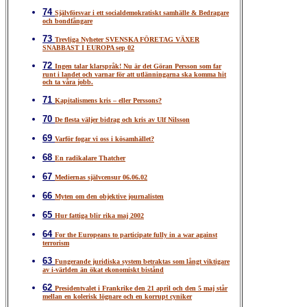
74
Självförsvar i ett socialdemokratiskt samhälle & Bedragare
och bondfångare
73
Trevliga Nyheter SVENSKA FÖRETAG VÄXER
SNABBAST I EUROPA sep 02
72
Ingen talar klarspråk! Nu är det Göran Persson som far
runt i landet och varnar för att utlänningarna ska komma hit
och ta våra jobb.
71
Kapitalismens kris – eller Perssons?
70
De flesta väljer bidrag och kris av Ulf Nilsson
69
Varför fogar vi oss i kösamhället?
68
En radikalare Thatcher
67
Mediernas självcensur 06.06.02
66
Myten om den objektive journalisten
65
Hur fattiga blir rika maj 2002
64
For the Europeans to participate fully in a war against
terrorism
63
Fungerande juridiska system betraktas som långt viktigare
av i-världen än ökat ekonomiskt bistånd
62
Presidentvalet i Frankrike den 21 april och den 5 maj står
mellan en kolerisk lögnare och en korrupt cyniker