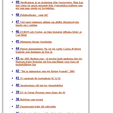
49
Nördbanken är en institution från Sossesverige. Man kan
inte vänta sig annat agerande från ryggradslösa kollegor som
gör som man gjorde på Sovjettiden.
48
Politikerförakt - vems fel?
47
Vårt land påminner alltmer om alltfler diktaturstyrda
länder ute i världen
46
EURON och Sverige, en liten historisk tillbaka blick! av
Carl Bildt
45
Dilettanter förstör Stockholm
44
Peppes dagsnotering: Nu vet jag varför Carina Rydberg
framstår som dummare än hon är
43
dec 2001 Boohoo.com - så mycket hade medierna lärt sig.
Haussen kring historien om boo.com-filmen visar bara att
underhållning har
42
"Det är människor som gör företag lysande" 2001
41
Vi vandrade för kapitalism! 02 12 01
40
Anarkisterna vill inte ha yttrandefrihet
39
EU är Göran Perssons stora chans dec 01
38
Bubblan som sprack
37
Företagsstöd hjälp till självstjälp